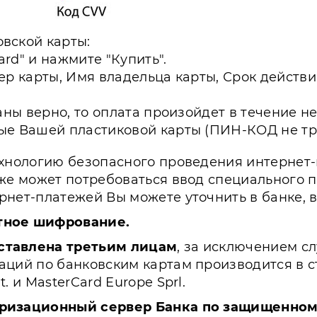
вской карты:
ard" и нажмите "Купить".
ер карты, Имя владельца карты, Срок дейст
аны верно, то оплата произойдет в течение н
ые Вашей пластиковой карты (ПИН-КОД не тре
хнологию безопасного проведения интернет-пл
же может потребоваться ввод специального 
нет-платежей Вы можете уточнить в банке, 
тное шифрование.
ставлена третьим лицам
, за исключением с
ций по банковским картам производится в с
 и MasterCard Europe Sprl.
ризационный сервер Банка по защищенному 