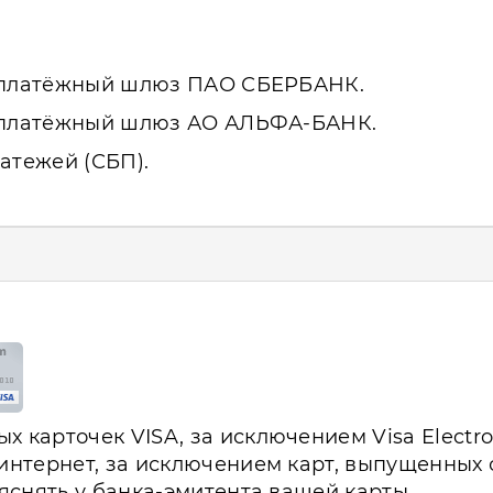
з платёжный шлюз ПАО СБЕРБАНК.
з платёжный шлюз АО АЛЬФА-БАНК.
атежей (СБП).
 карточек VISA, за исключением Visa Electro
 интернет, за исключением карт, выпущенных
ыяснять у банка-эмитента вашей карты.