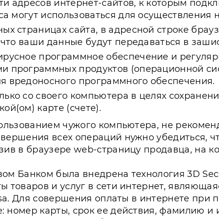
ти адресов интернет-сайтов, к которым подкл
еса могут использоваться для осуществления
х страницах сайта, в адресной строке браузер
 , что ваши данные будут передаваться в заш
ирусное программное обеспечение и регуляр
и программных продуктов (операционной сис
ия вредоносного программного обеспечения.
лько со своего компьютера в целях сохране
ой(ом) карте (счете).
пользованием чужого компьютера, не рекомен
вершения всех операций нужно убедиться, ч
зив в браузере web-страницу продавца, на к
ом Банком была внедрена технология 3D Secu
ы товаров и услуг в сети интернет, являюща
Visa. Для совершения оплаты в интернете при
 номер карты, срок ее действия, фамилию и 