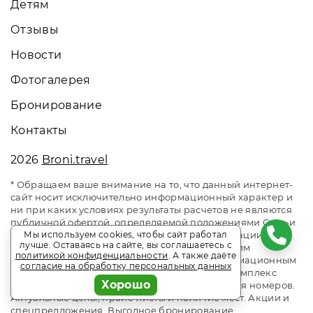
Детям
Отзывы
Новости
Фотогалерея
Бронирование
Контакты
2026
Broni.travel
* Обращаем ваше внимание на то, что данный интернет-
сайт носит исключительно информационный характер и
ни при каких условиях результаты расчетов не являются
публичной офертой, определяемой положениями Статьи
437 Гражданского кодекса Российской Федерации. За
Мы используем cookies, чтобы сайт работал
лучше. Оставаясь на сайте, вы соглашаетесь с
окончательным расчетом обращайтесь к нашим
политикой конфиденциальности
. А также даёте
менеджерам. Данный ресурс является информационным
согласие на обработку персональных данных
сайтом сервиса бронирования Broni.travel. Комплекс
Хорошо
отдыха «Завидово». Сайт онлайн бронирования номеров.
Актуальные цены, прайс-листы и наличие мест. Акции и
спецпредложения. Выгодное бронирование.