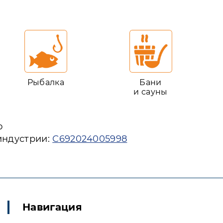
Рыбалка
Бани
и сауны
ю
индустрии:
С692024005998
Навигация